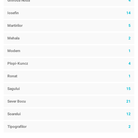
Ghiroda Noua
4
Iosefin
14
Martirilor
5
Mehala
2
Modern
1
Plopi-Kuncz
4
Ronat
1
Sagului
15
Sever Bocu
21
Soarelui
12
Tipografilor
2