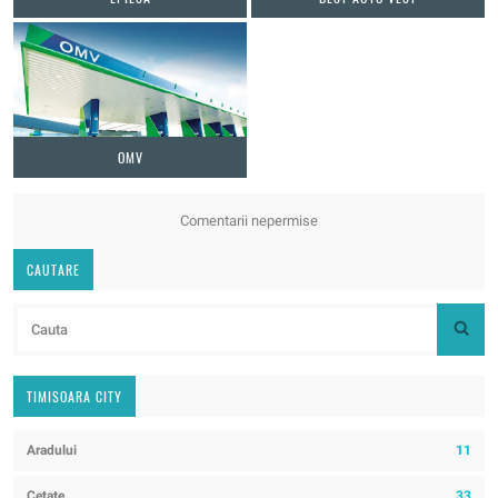
OMV
Comentarii nepermise
CAUTARE
TIMISOARA CITY
Aradului
11
Cetate
33