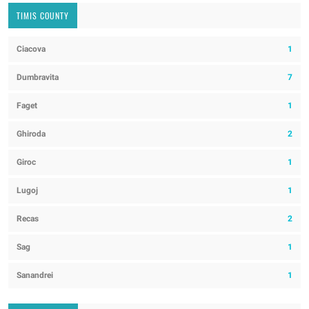
TIMIS COUNTY
Ciacova
1
Dumbravita
7
Faget
1
Ghiroda
2
Giroc
1
Lugoj
1
Recas
2
Sag
1
Sanandrei
1