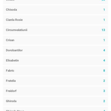
Chisoda
1
Ciarda Rosie
1
Circumvalatiunii
13
Crisan
1
Dorobantilor
4
Elisabetin
4
Fabric
8
Fratelia
2
Freidorf
3
Ghiroda
2