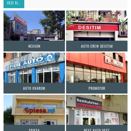
VEZI SI...
NEXXON
AUTO CREW DESITIM
AUTO OVAROM
PROMOTOR
EPIESA
BEST AUTO VEST