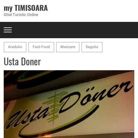
my TIMISOARA
Ghid Turistic Online
Aradului
Fast-Food
Mancare
Sagului
Usta Doner