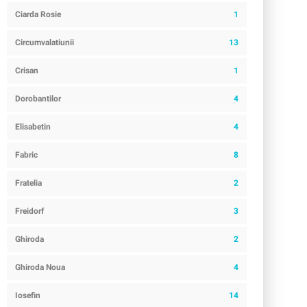
Ciarda Rosie
1
Circumvalatiunii
13
Crisan
1
Dorobantilor
4
Elisabetin
4
Fabric
8
Fratelia
2
Freidorf
3
Ghiroda
2
Ghiroda Noua
4
Iosefin
14