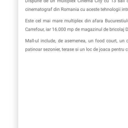
Dispune de un multiplex Cinema City cu 13 sali d
cinematograf din Romania cu aceste tehnologii int
Este cel mai mare multiplex din afara Bucurestiu
Carrefour, iar 16.000 mp de magazinul de bricolaj
Mall-ul include, de asemenea, un food court, un 
patinoar sezonier, terase si un loc de joaca pentru c