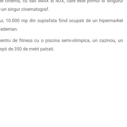
e cinema, cu sali IMAX si 4DX, care este primul si singurul
r-un singur cinematograf.
lui, 10.000 mp din suprafata fiind ocupati de un hipermarket
 Dedeman.
centru de fitness cu o piscina semi-olimpica, un cazinou, un
opii de 350 de metri patrati.