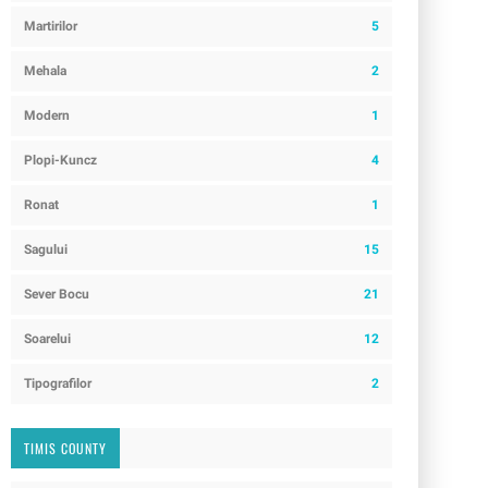
Martirilor
5
Mehala
2
Modern
1
Plopi-Kuncz
4
Ronat
1
Sagului
15
Sever Bocu
21
Soarelui
12
Tipografilor
2
TIMIS COUNTY