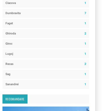
Ciacova
1
Dumbravita
7
Faget
1
Ghiroda
2
Giroc
1
Lugoj
1
Recas
2
Sag
1
Sanandrei
1
RECOMANDARE