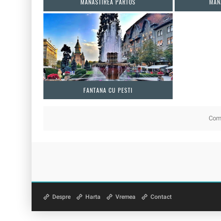
MANASTIREA PARTOS
MAN
FANTANA CU PESTI
Come
Despre
Harta
Vremea
Contact