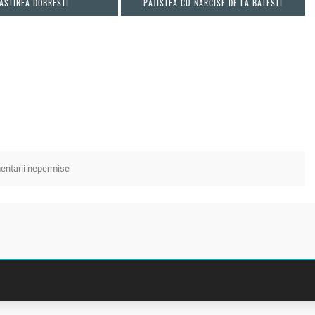
ASTIREA DOBRESTI
PAJISTEA CU NARCISE DE LA BATESTI
ntarii nepermise