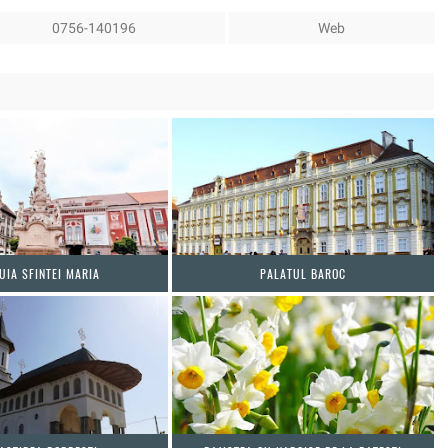
0756-140196
Web
UIA SFINTEI MARIA
PALATUL BAROC