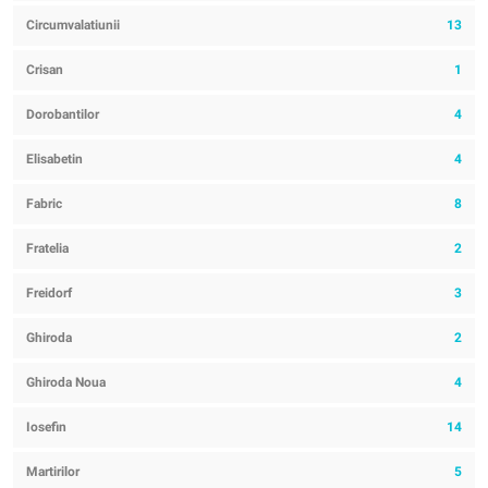
Circumvalatiunii
13
Crisan
1
Dorobantilor
4
Elisabetin
4
Fabric
8
Fratelia
2
Freidorf
3
Ghiroda
2
Ghiroda Noua
4
Iosefin
14
Martirilor
5