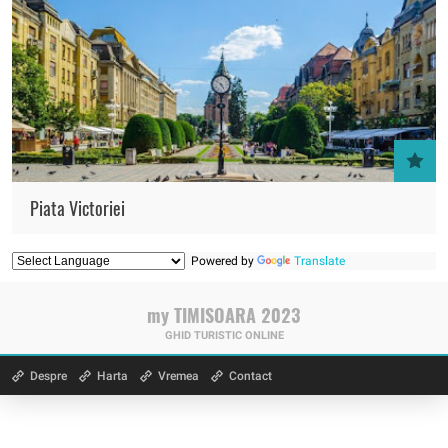
Piata Victoriei
Powered by
Translate
my TIMISOARA 2023
GHID TURISTIC ONLINE
Despre
Harta
Vremea
Contact