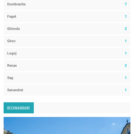
Dumbravita
7
Faget
1
Ghiroda
2
Giroc
1
Lugoj
1
Recas
2
Sag
1
Sanandrei
1
RECOMANDARE