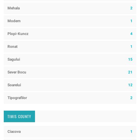
Mehala
2
Modern
1
Plopi-Kuncz
4
Ronat
1
Sagului
15
Sever Bocu
21
Soarelui
12
Tipografilor
2
TIMIS COUNTY
Ciacova
1