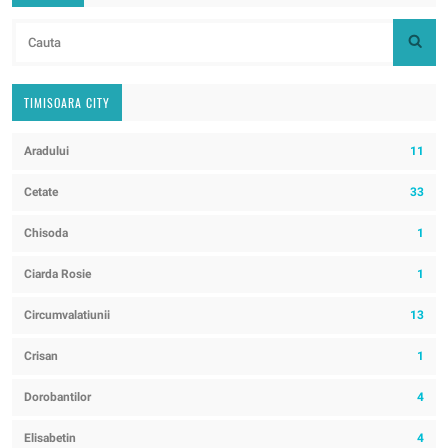
TIMISOARA CITY
Aradului
11
Cetate
33
Chisoda
1
Ciarda Rosie
1
Circumvalatiunii
13
Crisan
1
Dorobantilor
4
Elisabetin
4