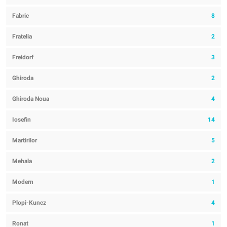
Fabric
8
Fratelia
2
Freidorf
3
Ghiroda
2
Ghiroda Noua
4
Iosefin
14
Martirilor
5
Mehala
2
Modern
1
Plopi-Kuncz
4
Ronat
1