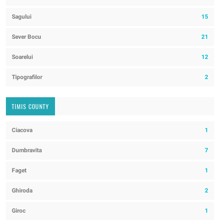
Sagului
15
Sever Bocu
21
Soarelui
12
Tipografilor
2
TIMIS COUNTY
Ciacova
1
Dumbravita
7
Faget
1
Ghiroda
2
Giroc
1