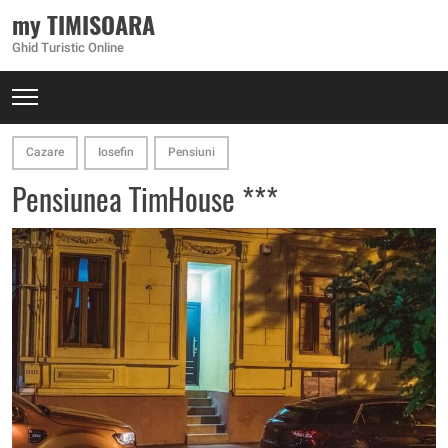
my TIMISOARA
Ghid Turistic Online
Cazare
Iosefin
Pensiuni
Pensiunea TimHouse ***