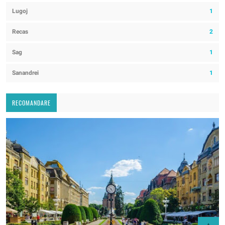
Lugoj
1
Recas
2
Sag
1
Sanandrei
1
RECOMANDARE